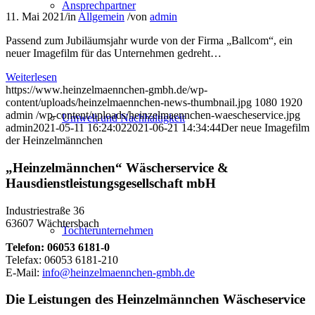
Ansprechpartner
11. Mai 2021
/
in
Allgemein
/
von
admin
Passend zum Jubiläumsjahr wurde von der Firma „Ballcom“, ein
neuer Imagefilm für das Unternehmen gedreht…
Weiterlesen
https://www.heinzelmaennchen-gmbh.de/wp-
content/uploads/heinzelmaennchen-news-thumbnail.jpg
1080
1920
admin
/wp-content/uploads/heinzelmaennchen-waescheservice.jpg
Umwelt und Nachhaltigkeit
admin
2021-05-11 16:24:02
2021-06-21 14:34:44
Der neue Imagefilm
der Heinzelmännchen
„Heinzelmännchen“ Wäscherservice &
Hausdienstleistungsgesellschaft mbH
Industriestraße 36
63607 Wächtersbach
Tochterunternehmen
Telefon: 06053 6181-0
Telefax: 06053 6181-210
E-Mail:
info@heinzelmaennchen-gmbh.de
Die Leistungen des Heinzelmännchen Wäscheservice