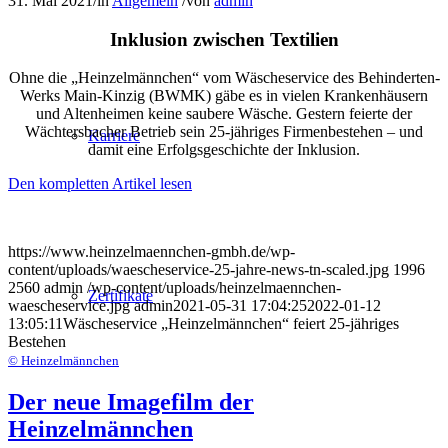
31. Mai 2021
/
in
Allgemein
/
von
admin
Inklusion zwischen Textilien
Ohne die „Heinzelmännchen“ vom Wäscheservice des Behinderten-
Werks Main-Kinzig (BWMK) gäbe es in vielen Krankenhäusern
und Altenheimen keine saubere Wäsche. Gestern feierte der
Wächtersbacher Betrieb sein 25-jähriges Firmenbestehen – und
Karriere
damit eine Erfolgsgeschichte der Inklusion.
Den kompletten Artikel lesen
https://www.heinzelmaennchen-gmbh.de/wp-
content/uploads/waescheservice-25-jahre-news-tn-scaled.jpg
1996
2560
admin
/wp-content/uploads/heinzelmaennchen-
Zertifikate
waescheservice.jpg
admin
2021-05-31 17:04:25
2022-01-12
13:05:11
Wäscheservice „Heinzelmännchen“ feiert 25-jähriges
Bestehen
© Heinzelmännchen
Der neue Imagefilm der
Heinzelmännchen