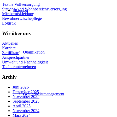
Textile Vollversorgung
Stations- und Wohnbereichsversorgung
Inklusion
Mietberufskleidung
Bewohnerwäschepflege
Logistik
Wir über uns
Aktuelles
Karriere
Qualifikation
Zertifikate
Ansprechpartner
Umwelt und Nachhaltigkeit
Tochterunternehmen
Archiv
Juni 2026
Dezember 2025
Gesundheitsmanagement
November 2025
September 2025
April 2025
November 2024
März 2024