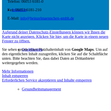
Telefon: 06053 6181-0
Inklusion
Fax: 06053 6181-210
E-Mail:
info@heinzelmaennchen-gmbh.de
Aufgrund deiner Datenschutz-Einstellungen können wir Ihnen die
Karte nicht anzeigen. Klicken Sie hier, um die Karte in einem neuen
Fenster zu öffnen.
Sie sehen gerade einen Platzhalterinhalt von
Google Maps
. Um auf
Qualifikation
den eigentlichen Inhalt zuzugreifen, klicken Sie auf die Schaltfläche
unten. Bitte beachten Sie, dass dabei Daten an Drittanbieter
weitergegeben werden.
Mehr Informationen
Inhalt entsperren
Erforderlichen Service akzeptieren und Inhalte entsperren
Gesundheitsmanagement