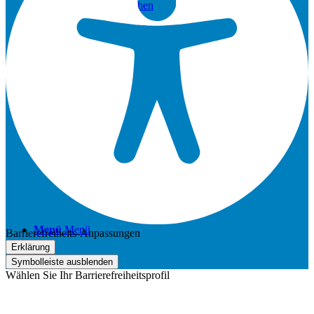
30 Jahre Heinzelmännchen
Kontakt
Menü
Menü
Barrierefreiheits-Anpassungen
Erklärung
Symbolleiste ausblenden
Wählen Sie Ihr Barrierefreiheitsprofil