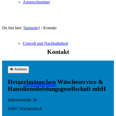
Ansprechpartner
Du bist hier:
Startseite
1
/
Kontakt
Umwelt und Nachhaltigkeit
Kontakt
🔊 Anhören
Heinzelmännchen Wäscheservice &
Tochterunternehmen
Hausdienstleistungsgesellschaft mbH
Industriestraße 36
63607 Wächtersbach