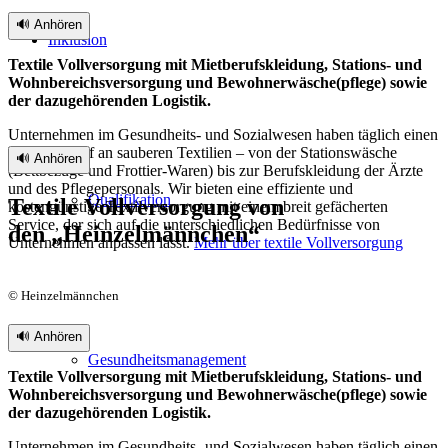
🔊 Anhören
Inklusion
Textile Vollversorgung mit Mietberufskleidung, Stations- und
Wohnbereichsversorgung und Bewohnerwäsche(pflege) sowie
der dazugehörenden Logistik.
Unternehmen im Gesundheits- und Sozialwesen haben täglich einen
hohen Bedarf an sauberen Textilien – von der Stationswäsche
🔊 Anhören
(Bettbezüge und Frottier-Waren) bis zur Berufskleidung der Ärzte
und des Pflegepersonals. Wir bieten eine effiziente und
Qualifikation
Textile Vollversorgung von
kostengünstige Textilversorgung mit einem breit gefächerten
Service, der sich auf die unterschiedlichen Bedürfnisse von
den
„
Heinzelmännchen“
Unternehmen anpassen lässt.
Mehr über textile Vollversorgung
© Heinzelmännchen
🔊 Anhören
Gesundheitsmanagement
Textile Vollversorgung mit Mietberufskleidung, Stations- und
Wohnbereichsversorgung und Bewohnerwäsche(pflege) sowie
der dazugehörenden Logistik.
Unternehmen im Gesundheits- und Sozialwesen haben täglich einen