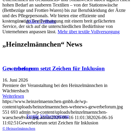
hohen Bedarf an sauberen Textilien – von der Stationswäsche
(Bettbezüge und Frottier-Waren) bis zur Berufskleidung der Ärzte
und des Pflegepersonals. Wir bieten eine effiziente und
kostengünstige Textilversorgung mit einem breit gefächerten
Aktive Teilhabe
Service, der sich auf die unterschiedlichen Bedürfnisse von
Unternehmen anpassen lässt.
Mehr über textile Vollversorgung
„Heinzelmännchen“
News
Gewerbeforum setzt Zeichen für Inklusion
Leistungen
16. Juni 2026
Premiere der Veranstaltung bei den Heinzelmännchen in
Wächtersbach
Weiterlesen
https://www.heinzelmaennchen-gmbh.de/wp-
content/uploads/heinzelmaennchen-webnews-gewerbeforum.jpg
551
693
admin
/wp-content/uploads/heinzelmaennchen-
Textile Vollversorgung
waescheservice.jpg
admin
2026-06-16 11:01:38
2026-06-16
11:02:51
Gewerbeforum setzt Zeichen für Inklusion
© Heinzelmännchen