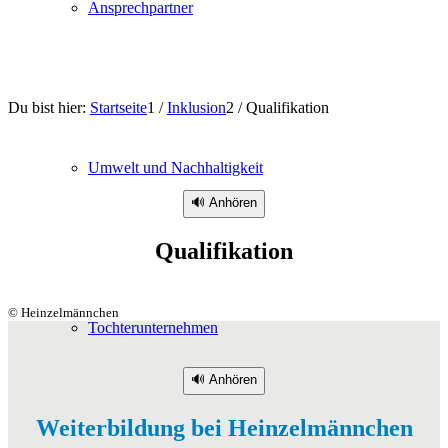
Ansprechpartner
Du bist hier:
Startseite
1
/
Inklusion
2
/
Qualifikation
Umwelt und Nachhaltigkeit
🔊 Anhören
Qualifikation
© Heinzelmännchen
Tochterunternehmen
🔊 Anhören
Weiterbildung bei Heinzelmännchen