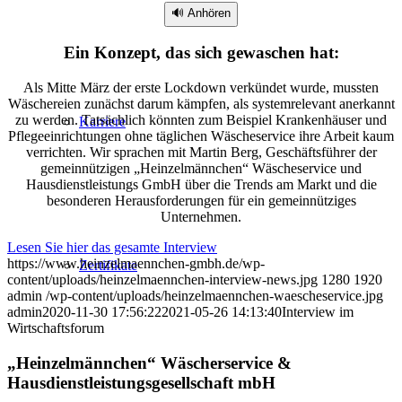
🔊 Anhören
Ein Konzept, das sich gewaschen hat:
Als Mitte März der erste Lockdown verkündet wurde, mussten
Wäschereien zunächst darum kämpfen, als systemrelevant anerkannt
zu werden. Tatsächlich könnten zum Beispiel Krankenhäuser und
Karriere
Pflegeeinrichtungen ohne täglichen Wäscheservice ihre Arbeit kaum
verrichten. Wir sprachen mit Martin Berg, Geschäftsführer der
gemeinnützigen „Heinzelmännchen“ Wäscheservice und
Hausdienstleistungs GmbH über die Trends am Markt und die
besonderen Herausforderungen für ein gemeinnütziges
Unternehmen.
Lesen Sie hier das gesamte Interview
https://www.heinzelmaennchen-gmbh.de/wp-
Zertifikate
content/uploads/heinzelmaennchen-interview-news.jpg
1280
1920
admin
/wp-content/uploads/heinzelmaennchen-waescheservice.jpg
admin
2020-11-30 17:56:22
2021-05-26 14:13:40
Interview im
Wirtschaftsforum
„Heinzelmännchen“ Wäscherservice &
Hausdienstleistungsgesellschaft mbH