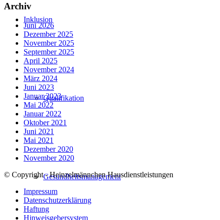
Archiv
Inklusion
Juni 2026
Dezember 2025
November 2025
September 2025
April 2025
November 2024
März 2024
Juni 2023
Januar 2023
Qualifikation
Mai 2022
Januar 2022
Oktober 2021
Juni 2021
Mai 2021
Dezember 2020
November 2020
© Copyright - Heinzelmännchen Hausdienstleistungen
Gesundheitsmanagement
Impressum
Datenschutzerklärung
Haftung
Hinweisgebersystem