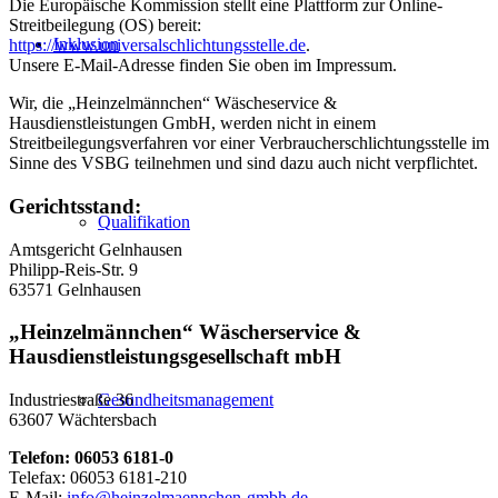
Die Europäische Kommission stellt eine Plattform zur Online-
Streitbeilegung (OS) bereit:
Inklusion
https://www.universalschlichtungsstelle.de
.
Unsere E-Mail-Adresse finden Sie oben im Impressum.
Wir, die „Heinzelmännchen“ Wäscheservice &
Hausdienstleistungen GmbH, werden nicht in einem
Streitbeilegungsverfahren vor einer Verbraucherschlichtungsstelle im
Sinne des VSBG teilnehmen und sind dazu auch nicht verpflichtet.
Gerichtsstand:
Qualifikation
Amtsgericht Gelnhausen
Philipp-Reis-Str. 9
63571 Gelnhausen
„Heinzelmännchen“ Wäscherservice &
Hausdienstleistungsgesellschaft mbH
Gesundheitsmanagement
Industriestraße 36
63607 Wächtersbach
Telefon: 06053 6181-0
Telefax: 06053 6181-210
E-Mail:
info@heinzelmaennchen-gmbh.de